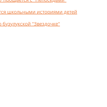
ятся школьными историями детей
о бузулукской "Звездочке"