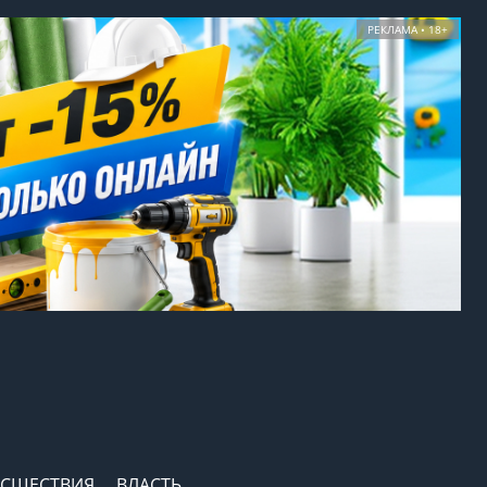
РЕКЛАМА • 18+
СШЕСТВИЯ
ВЛАСТЬ