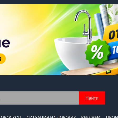
Найти
ГОРОСКОП
СИТУАЦИЯ НА ДОРОГАХ
РЕКЛАМА
ПРОИ