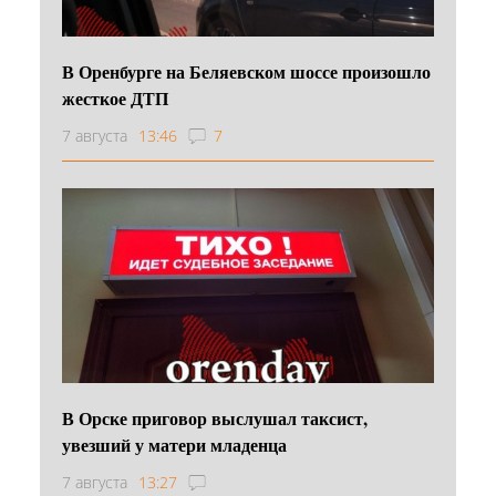
В Оренбурге на Беляевском шоссе произошло
жесткое ДТП
7 августа
13:46
7
В Орске приговор выслушал таксист,
увезший у матери младенца
7 августа
13:27