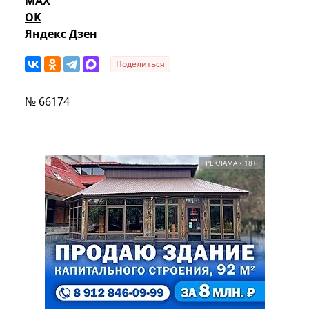
MAX
OK
Яндекс Дзен
Поделиться
№ 66174
РЕКЛАМА • 18+