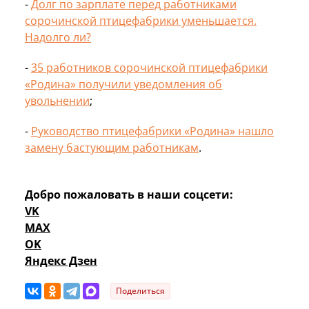
-
Долг по зарплате перед работниками
сорочинской птицефабрики уменьшается.
Надолго ли?
-
35 работников сорочинской птицефабрики
«Родина» получили уведомления об
увольнении
;
-
Руководство птицефабрики «Родина» нашло
замену бастующим работникам
.
Добро пожаловать в наши соцсети:
VK
MAX
OK
Яндекс Дзен
Поделиться