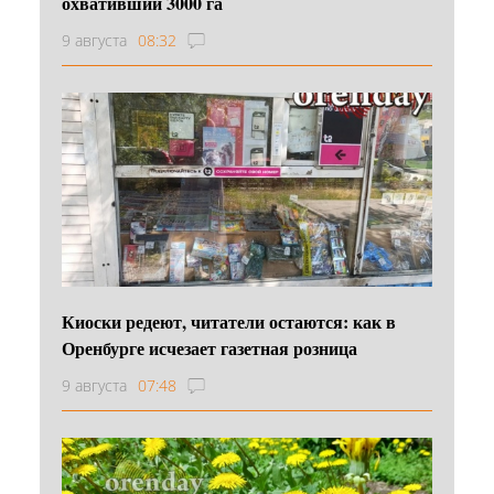
охвативший 3000 га
9 августа
08:32
Киоски редеют, читатели остаются: как в
Оренбурге исчезает газетная розница
9 августа
07:48