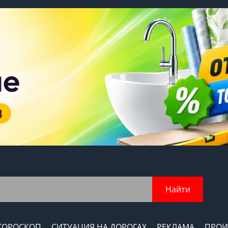
Найти
ГОРОСКОП
СИТУАЦИЯ НА ДОРОГАХ
РЕКЛАМА
ПРОИ