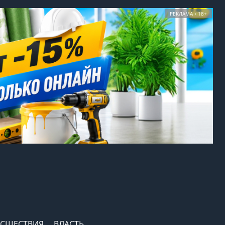
РЕКЛАМА • 18+
СШЕСТВИЯ
ВЛАСТЬ