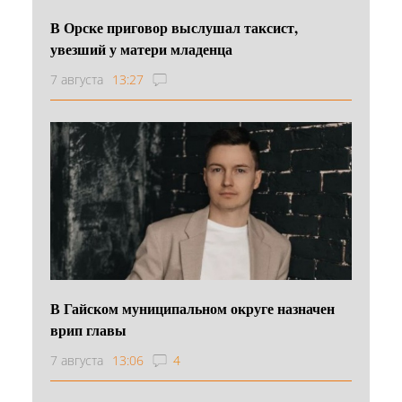
В Орске приговор выслушал таксист,
увезший у матери младенца
7 августа
13:27
В Гайском муниципальном округе назначен
врип главы
7 августа
13:06
4