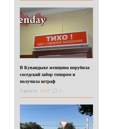
В Кувандыке женщина порубила
соседский забор топором и
получила штраф
9 августа
13:37
1