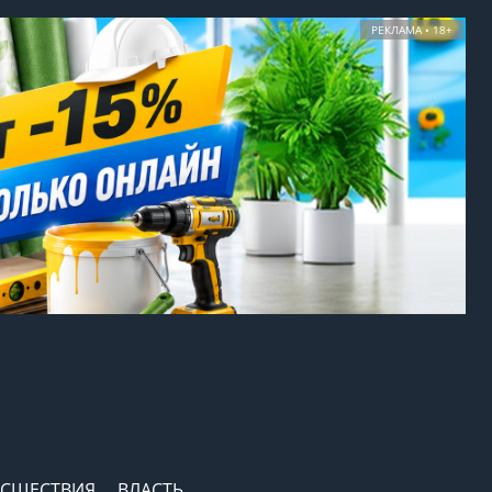
РЕКЛАМА • 18+
СШЕСТВИЯ
ВЛАСТЬ