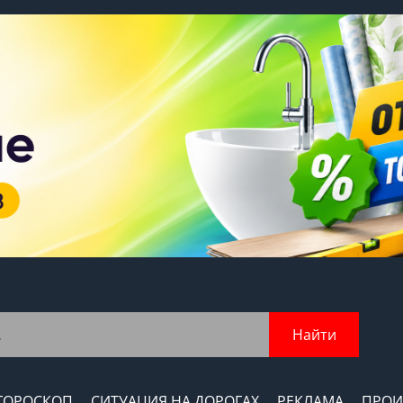
Найти
ГОРОСКОП
СИТУАЦИЯ НА ДОРОГАХ
РЕКЛАМА
ПРОИ