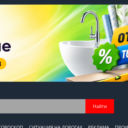
Найти
ГОРОСКОП
СИТУАЦИЯ НА ДОРОГАХ
РЕКЛАМА
ПРОИ