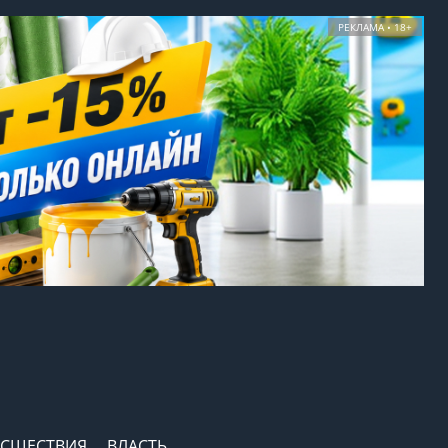
РЕКЛАМА • 18+
СШЕСТВИЯ
ВЛАСТЬ