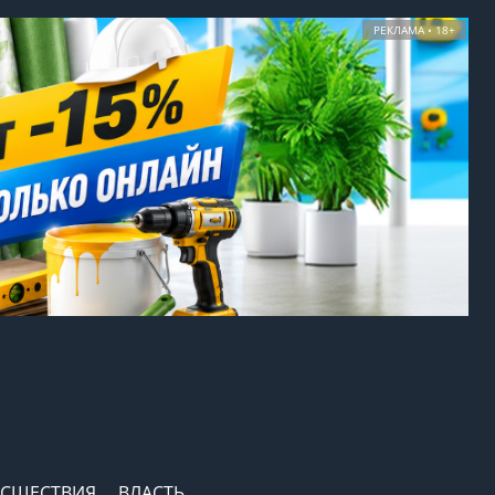
РЕКЛАМА • 18+
СШЕСТВИЯ
ВЛАСТЬ