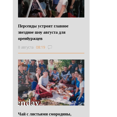
Персеиды устроят главное
звездное шоу августа для
оренбуржцев
8 августа
08:19
Чай с листьями смородины,