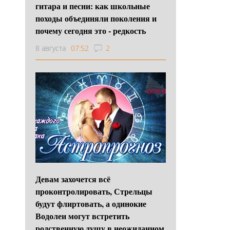
гитара и песни: как школьные
походы объединяли поколения и
почему сегодня это - редкость
8 августа
07:52
2
Девам захочется всё
проконтролировать, Стрельцы
будут флиртовать, а одинокие
Водолеи могут встретить
родственную душу в неожиданном