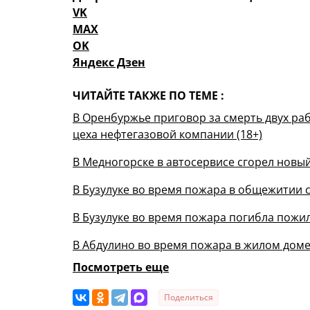
VK
MAX
OK
Яндекс Дзен
ЧИТАЙТЕ ТАКЖЕ ПО ТЕМЕ :
В Оренбуржье приговор за смерть двух р
цеха нефтегазовой компании (18+)
В Медногорске в автосервисе сгорел новы
В Бузулуке во время пожара в общежитии с
В Бузулуке во время пожара погибла пожи
В Абдулино во время пожара в жилом доме
Посмотреть еще
Поделиться