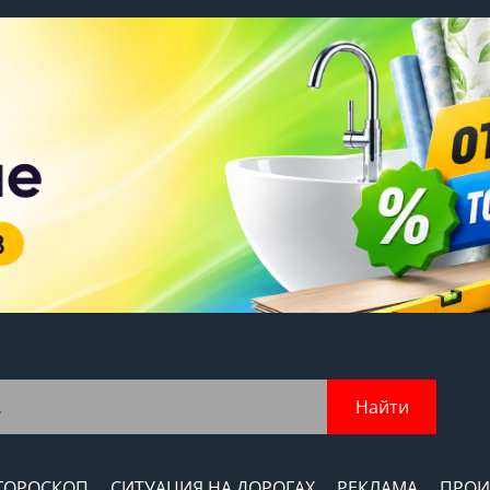
Найти
ГОРОСКОП
СИТУАЦИЯ НА ДОРОГАХ
РЕКЛАМА
ПРОИ