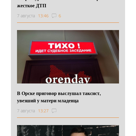
жесткое ДТП
7 августа
13:46
6
В Орске приговор выслушал таксист,
увезший у матери младенца
7 августа
13:27