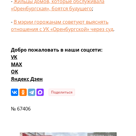
-
Жильцы домов, которые обслуживала
«Оренбургская», боятся будущего
;
-
В мэрии горожанам советуют выяснять
отношения с УК «Оренбургской» через суд
.
Добро пожаловать в наши соцсети:
VK
MAX
OK
Яндекс Дзен
Поделиться
№ 67406
РЕКЛАМА • 18+