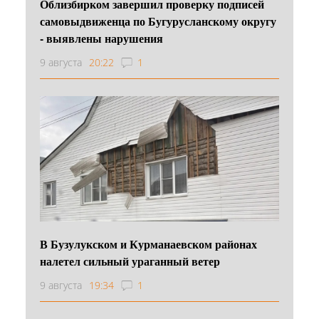
Облизбирком завершил проверку подписей
самовыдвиженца по Бугурусланскому округу
- выявлены нарушения
9 августа
20:22
1
В Бузулукском и Курманаевском районах
налетел сильный ураганный ветер
9 августа
19:34
1