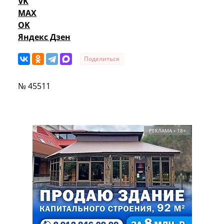
VK
MAX
OK
Яндекс Дзен
Поделиться
№ 45511
РЕКЛАМА • 18+