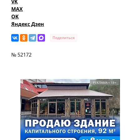
VK
MAX
OK
Яндекс Дзен
Поделиться
№ 52172
РЕКЛАМА • 18+