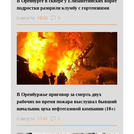
В Оренбурге в сквере у Елизаветинских ворот
подростки разорили клумбу с гортензиями
6 августа
18:06
3
В Оренбуржье приговор за смерть двух
рабочих во время пожара выслушал бывший
начальник цеха нефтегазовой компании (18+)
6 августа
17:41
2