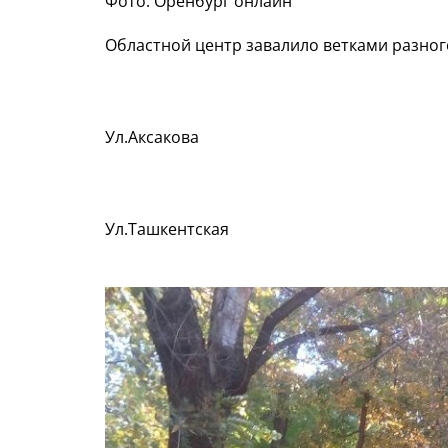
Фото: Оренбург онлайн
Областной центр завалило ветками разног
Ул.Аксакова
Ул.Ташкентская