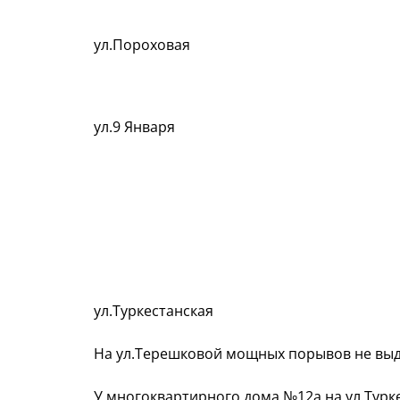
ул.Пороховая
ул.9 Января
ул.Туркестанская
На ул.Терешковой мощных порывов не вы
У многоквартирного дома №12а на ул.Турк