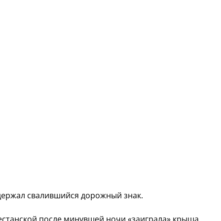
держал свалившийся дорожный знак.
естанской после минувшей ночи «заиграла» крыша.