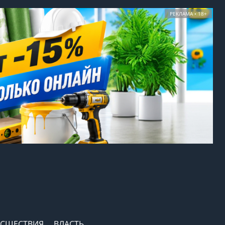
РЕКЛАМА • 18+
СШЕСТВИЯ
ВЛАСТЬ