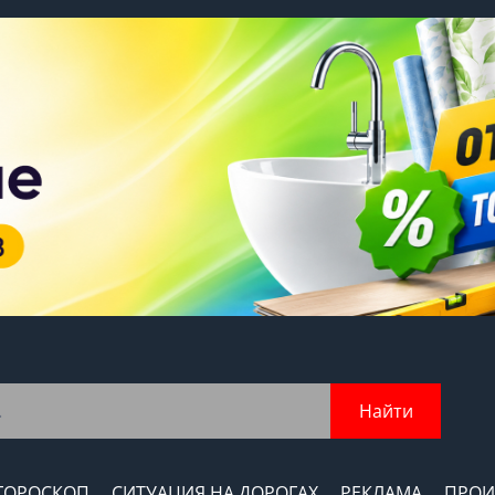
Найти
ГОРОСКОП
СИТУАЦИЯ НА ДОРОГАХ
РЕКЛАМА
ПРОИ