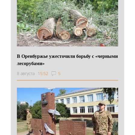
В Оренбуржье ужесточили борьбу с «черными
лесорубами»
8 августа
15:52
5