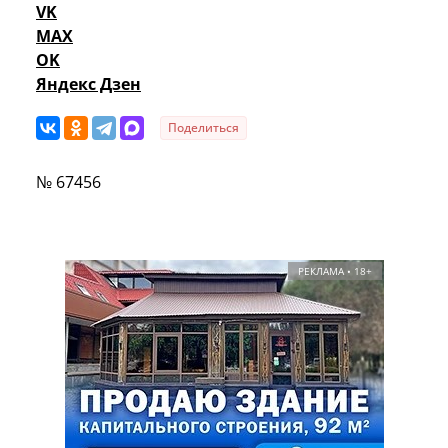
VK
MAX
OK
Яндекс Дзен
Поделиться
№ 67456
РЕКЛАМА • 18+