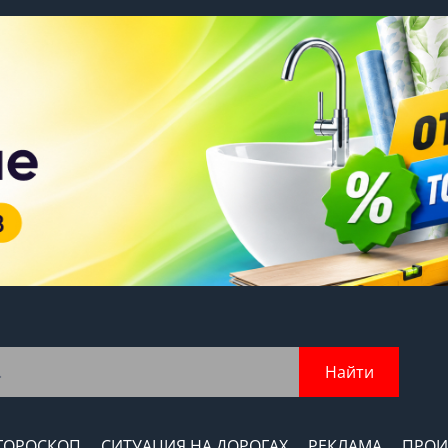
Найти
ГОРОСКОП
СИТУАЦИЯ НА ДОРОГАХ
РЕКЛАМА
ПРОИ