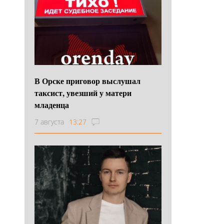
В Орске приговор выслушал
таксист, увезший у матери
младенца
7 августа
13:27