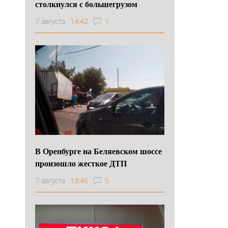
столкнулся с большегрузом
7 августа
14:42
1
В Оренбурге на Беляевском шоссе
произошло жесткое ДТП
7 августа
13:46
5