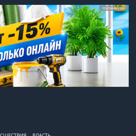
РЕКЛАМА • 18+
СШЕСТВИЯ
ВЛАСТЬ