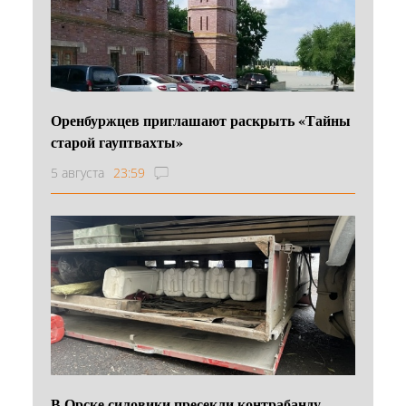
Оренбуржцев приглашают раскрыть «Тайны
старой гауптвахты»
5 августа
23:59
В Орске силовики пресекли контрабанду