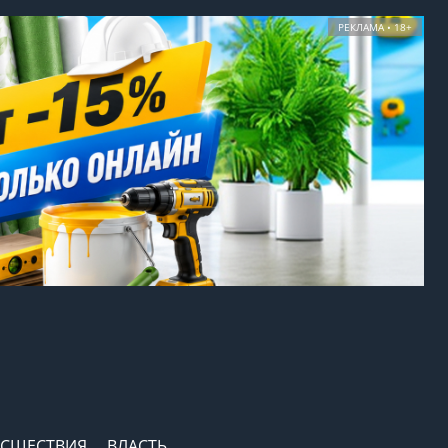
РЕКЛАМА • 18+
СШЕСТВИЯ
ВЛАСТЬ