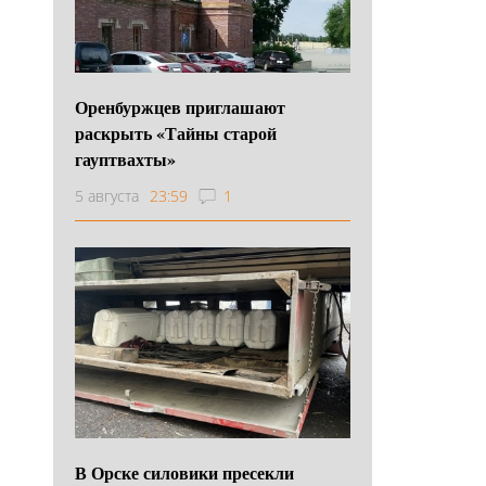
Оренбуржцев приглашают
раскрыть «Тайны старой
гауптвахты»
5 августа
23:59
1
В Орске силовики пресекли