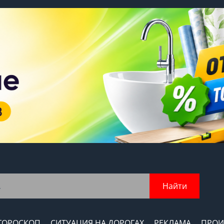
Найти
ГОРОСКОП
СИТУАЦИЯ НА ДОРОГАХ
РЕКЛАМА
ПРОИ