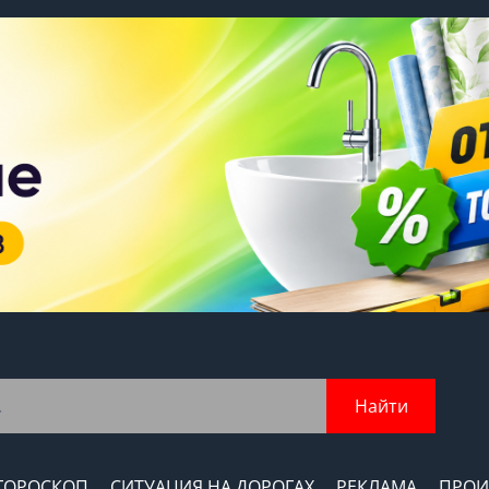
Найти
ГОРОСКОП
СИТУАЦИЯ НА ДОРОГАХ
РЕКЛАМА
ПРОИ