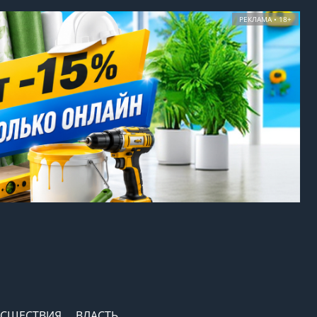
РЕКЛАМА • 18+
СШЕСТВИЯ
ВЛАСТЬ