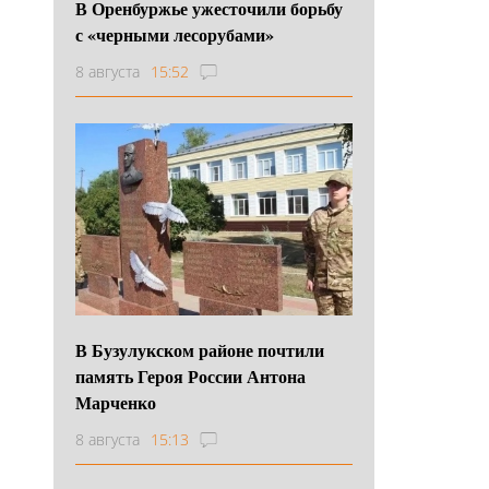
В Оренбуржье ужесточили борьбу
с «черными лесорубами»
8 августа
15:52
В Бузулукском районе почтили
память Героя России Антона
Марченко
8 августа
15:13