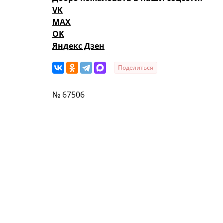
VK
MAX
OK
Яндекс Дзен
Поделиться
№ 67506