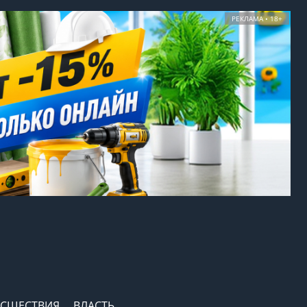
РЕКЛАМА • 18+
СШЕСТВИЯ
ВЛАСТЬ