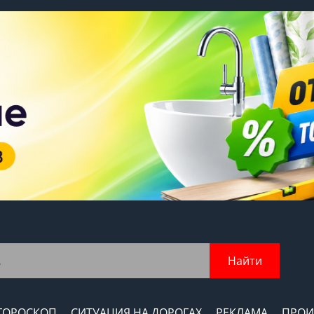
Найти
ГОРОСКОП
СИТУАЦИЯ НА ДОРОГАХ
РЕКЛАМА
ПРОИ