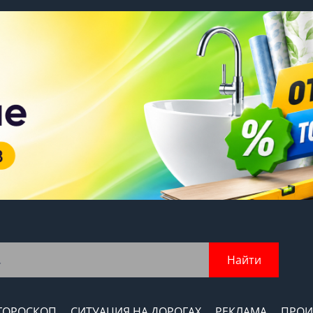
Найти
ГОРОСКОП
СИТУАЦИЯ НА ДОРОГАХ
РЕКЛАМА
ПРОИ