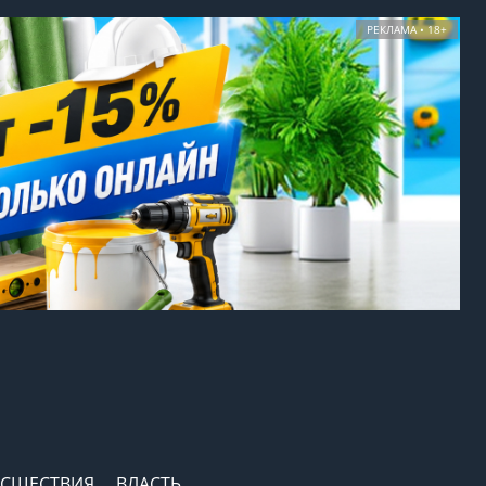
РЕКЛАМА • 18+
СШЕСТВИЯ
ВЛАСТЬ