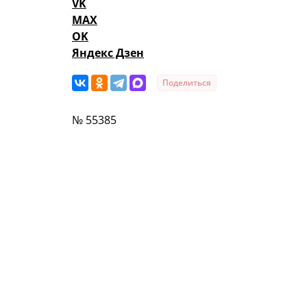
VK
MAX
OK
Яндекс Дзен
Поделиться
№ 55385