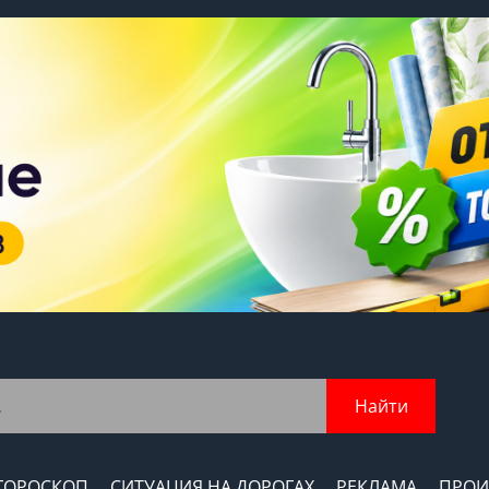
Найти
ГОРОСКОП
СИТУАЦИЯ НА ДОРОГАХ
РЕКЛАМА
ПРОИ