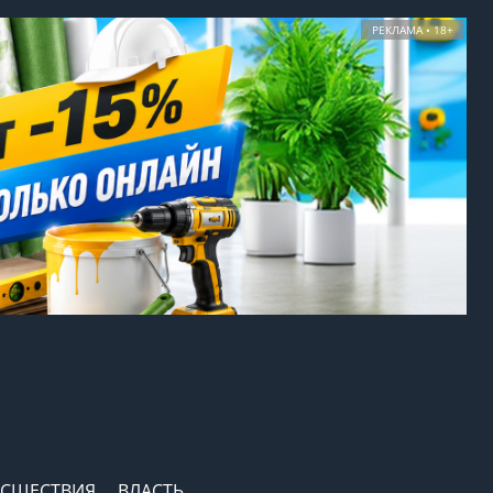
РЕКЛАМА • 18+
СШЕСТВИЯ
ВЛАСТЬ