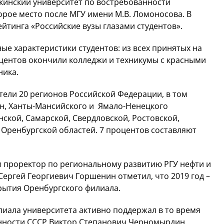
убкинский университет по востребованности
рое место после МГУ имени М.В. Ломоносова. В
ейтинга «Российские вузы глазами студентов».
ные характеристики студентов: из всех принятых на
центов окончили колледжи и техникумы с красными
ника.
тели 20 регионов Российской Федерации, в том
ан, Ханты-Мансийского и Ямало-Ненецкого
ской, Самарской, Свердловской, Ростовской,
 Оренбургской областей. 7 процентов составляют
 проректор по региональному развитию РГУ нефти и
 Сергей Георгиевич Горшенин отметил, что 2019 год –
крытия Оренбургского филиала.
лиала университета активно поддержал в то время
нности СССР Виктор Степанович Черномырдин,