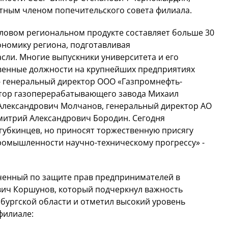
тным членом попечительского совета филиала.
валовом региональном продукте составляет больше 30
ономику региона, подготавливая
ли. Многие выпускники университета и его
венные должности на крупнейших предприятиях
 - генеральный директор ООО «Газпромнефть-
ктор газоперерабатывающего завода Михаил
 Александрович Молчанов, генеральный директор АО
митрий Александрович Бородин. Сегодня
 губкинцев, но приносят торжественную присягу
ромышленности научно-техническому прогрессу» -
ченный по защите прав предпринимателей в
вич Коршунов, который подчеркнул важность
бургской области и отметил высокий уровень
филиале: