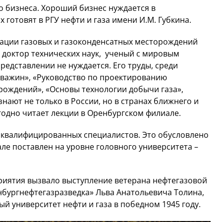
го бизнеса. Хороший бизнес нуждается в
готовят в РГУ нефти и газа имени И.М. Губкина.
тации газовых и газоконденсатных месторождений
а, доктор технических наук, ученый с мировым
едставлении не нуждается. Его труды, среди
кважин», «Руководство по проектированию
рождений», «Основы технологии добычи газа»,
нают не только в России, но в странах ближнего и
годно читает лекции в Оренбургском филиале.
оквалифицированных специалистов. Это обусловлено
ле поставлен на уровне головного университета –
риятия вызвало выступление ветерана нефтегазовой
нбургнефтегазразведка» Льва Анатольевича Толина,
й университет нефти и газа в победном 1945 году.