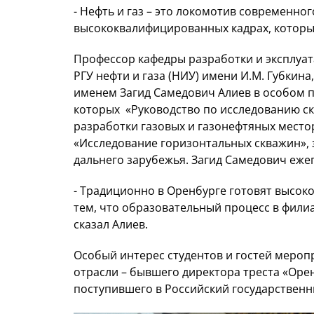
- Нефть и газ – это локомотив современно
высококвалифицированных кадрах, которых 
Профессор кафедры разработки и эксплуа
РГУ нефти и газа (НИУ) имени И.М. Губкин
именем Загид Самедович Алиев в особом пр
которых «Руководство по исследованию с
разработки газовых и газонефтяных место
«Исследование горизонтальных скважин», з
дальнего зарубежья. Загид Самедович еже
- Традиционно в Оренбурге готовят высок
тем, что образовательный процесс в филиа
сказал Алиев.
Особый интерес студентов и гостей мероп
отрасли – бывшего директора треста «Оре
поступившего в Российский государственны