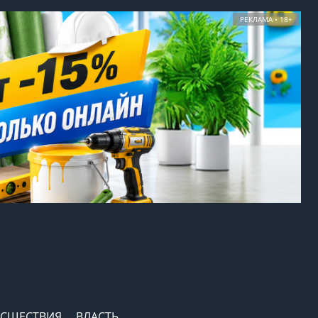
РЕКЛАМА • 18+
СШЕСТВИЯ
ВЛАСТЬ