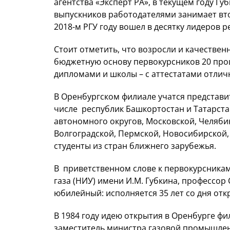
агентства «Эксперт РА», в текущем году Г
выпускников работодателями занимает вто
2018-м РГУ году вошел в десятку лидеров р
Стоит отметить, что возросли и качествен
бюджетную основу первокурсников 20 про
дипломами и школы – с аттестатами отлич
В Оренбургском филиале учатся представи
числе республик Башкортостан и Татарст
автономного округов, Московской, Челябин
Волгоградской, Пермской, Новосибирской,
студенты из стран ближнего зарубежья.
В приветственном слове к первокурсникам
газа (НИУ) имени И.М. Губкина, профессор
юбилейный: исполняется 35 лет со дня от
В 1984 году идею открытия в Оренбурге фи
заместитель министра газовой промышле