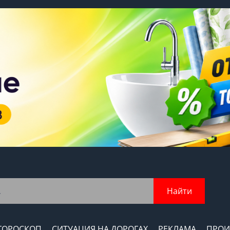
Найти
ГОРОСКОП
СИТУАЦИЯ НА ДОРОГАХ
РЕКЛАМА
ПРОИ