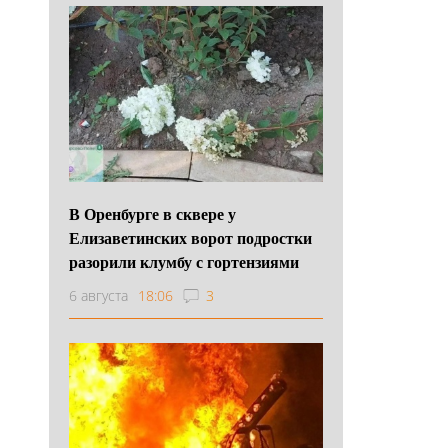
В Оренбурге в сквере у
Елизаветинских ворот подростки
разорили клумбу с гортензиями
6 августа
18:06
3