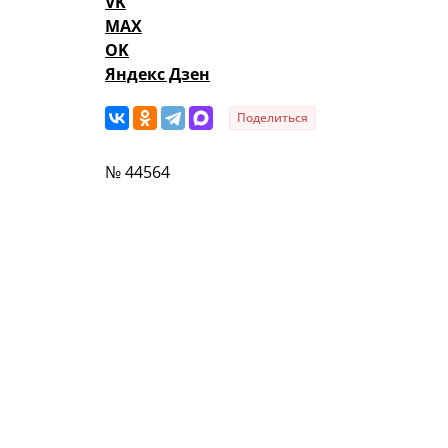
VK
MAX
OK
Яндекс Дзен
Поделиться
№ 44564