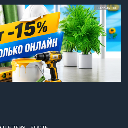
РЕКЛАМА • 18+
СШЕСТВИЯ
ВЛАСТЬ