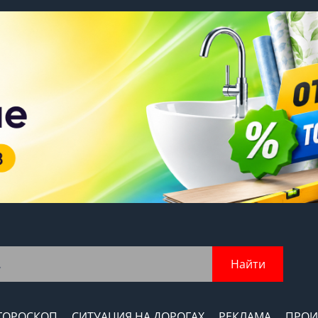
Найти
ГОРОСКОП
СИТУАЦИЯ НА ДОРОГАХ
РЕКЛАМА
ПРОИ