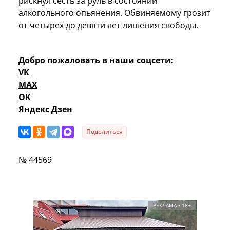
рискнул сесть за руль в состоянии
алкогольного опьянения. Обвиняемому грозит
от четырех до девяти лет лишения свободы.
Добро пожаловать в наши соцсети:
VK
MAX
OK
Яндекс Дзен
Поделиться
№ 44569
РЕКЛАМА • 18+