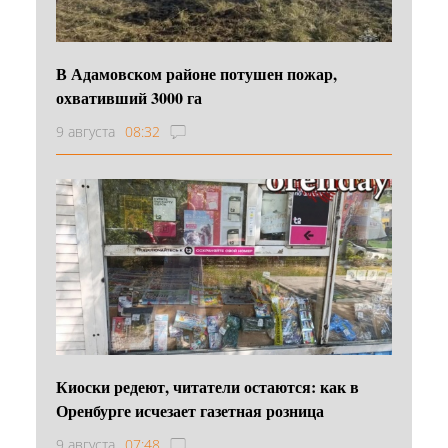
В Адамовском районе потушен пожар,
охвативший 3000 га
9 августа
08:32
Киоски редеют, читатели остаются: как в
Оренбурге исчезает газетная розница
9 августа
07:48