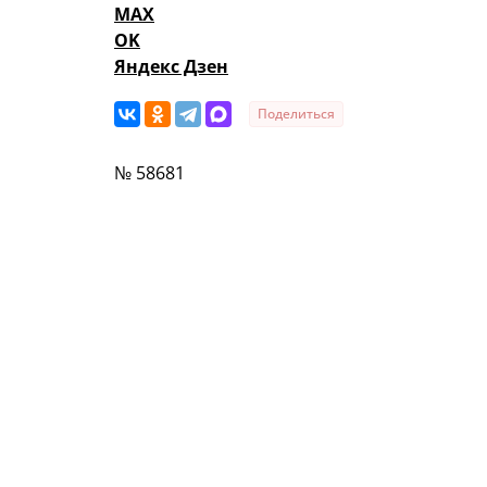
MAX
OK
Яндекс Дзен
Поделиться
№ 58681