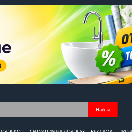
Найти
ГОРОСКОП
СИТУАЦИЯ НА ДОРОГАХ
РЕКЛАМА
ПРОИ