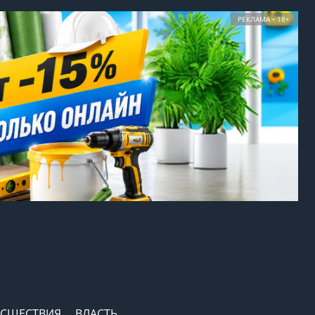
РЕКЛАМА • 18+
СШЕСТВИЯ
ВЛАСТЬ