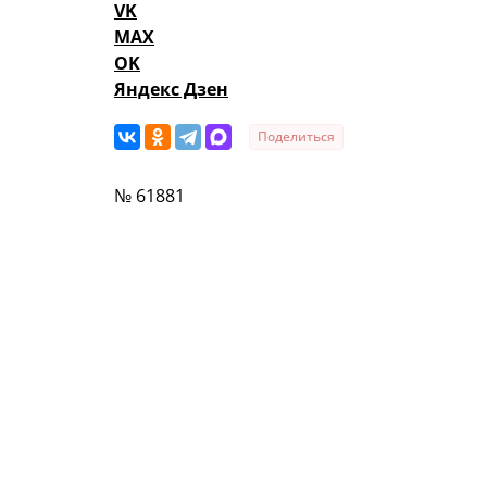
VK
MAX
OK
Яндекс Дзен
Поделиться
№ 61881