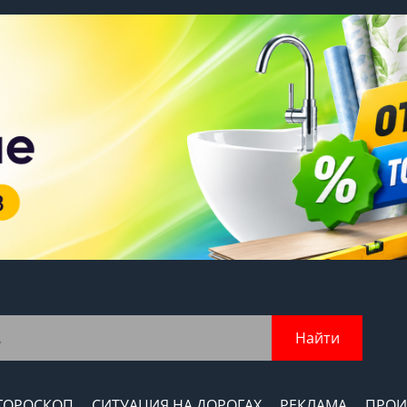
Найти
ГОРОСКОП
СИТУАЦИЯ НА ДОРОГАХ
РЕКЛАМА
ПРОИ