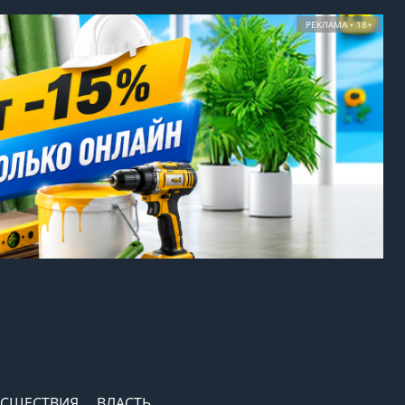
РЕКЛАМА • 18+
СШЕСТВИЯ
ВЛАСТЬ