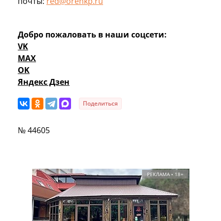
почты:
red@orenkp.ru
Добро пожаловать в наши соцсети:
VK
MAX
OK
Яндекс Дзен
Поделиться
№ 44605
РЕКЛАМА • 18+