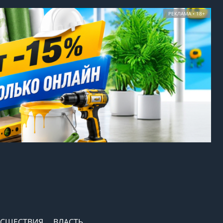
РЕКЛАМА • 18+
СШЕСТВИЯ
ВЛАСТЬ