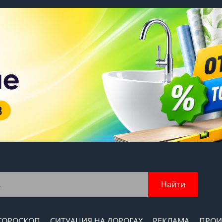
Найти
ГОРОСКОП
СИТУАЦИЯ НА ДОРОГАХ
РЕКЛАМА
ПРОИ