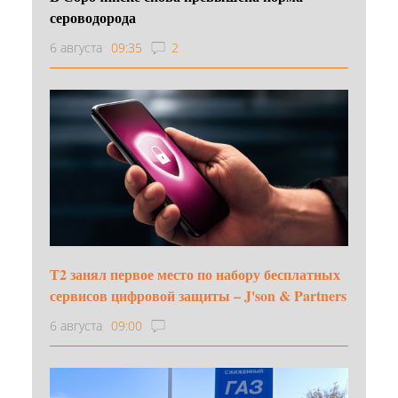
сероводорода
6 августа
09:35
2
Т2 занял первое место по набору бесплатных
сервисов цифровой защиты – J'son & Partners
6 августа
09:00