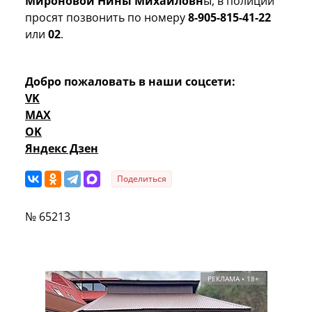
Мироновой Нины Михайловн
ы, в полиции
просят позвонить по номеру
8-905-815-41-22
или
02
.
Добро пожаловать в наши соцсети:
VK
MAX
OK
Яндекс Дзен
Поделиться
№ 65213
РЕКЛАМА • 18+