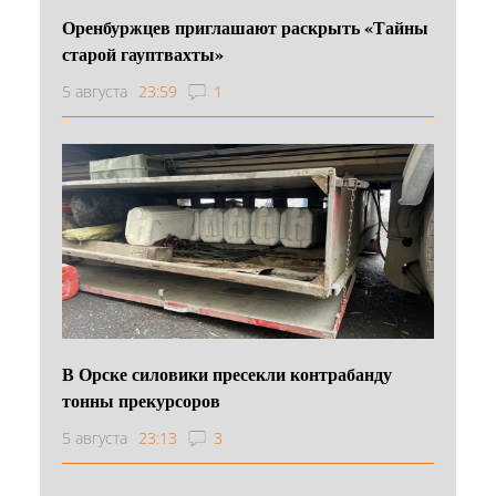
Оренбуржцев приглашают раскрыть «Тайны
старой гауптвахты»
5 августа
23:59
1
В Орске силовики пресекли контрабанду
тонны прекурсоров
5 августа
23:13
3