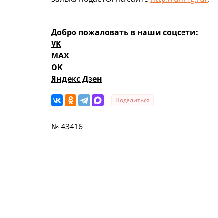
Добро пожаловать в наши соцсети:
VK
MAX
OK
Яндекс Дзен
Поделиться
№ 43416