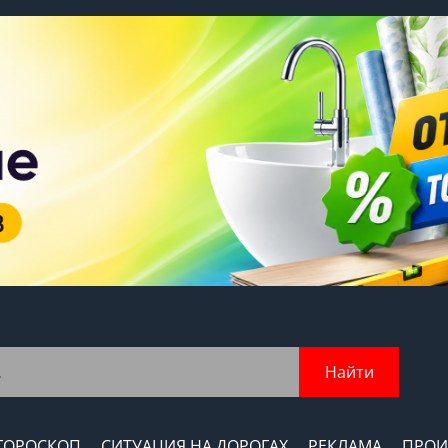
Найти
ГОРОСКОП
СИТУАЦИЯ НА ДОРОГАХ
РЕКЛАМА
ПРОИ