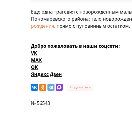
Еще одна трагедия с новорожденным малы
Пономаревского района: тело новорожден
рождения
, прямо с пуповинным остатком.
Добро пожаловать в наши соцсети:
VK
MAX
OK
Яндекс Дзен
Поделиться
№ 56543