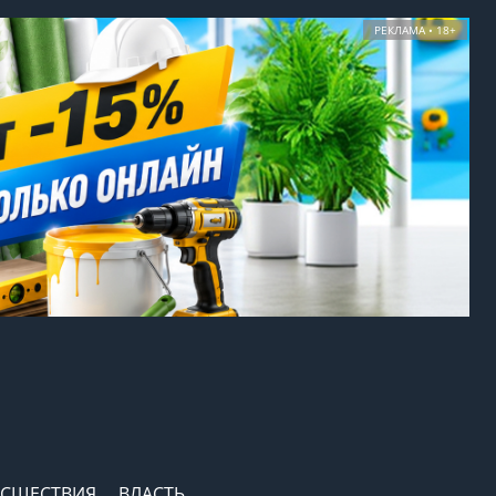
РЕКЛАМА • 18+
СШЕСТВИЯ
ВЛАСТЬ