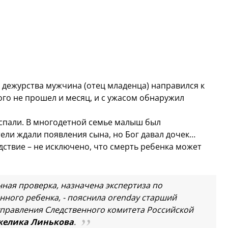
дежурства мужчина (отец младенца) направился к
ого не прошел и месяц, и с ужасом обнаружил
спали. В многодетной семье малыш был
ели ждали появления сына, но Бог давал дочек…
дствие – не исключено, что смерть ребенка может
нная проверка, назначена экспертиза по
ного ребенка, - пояснила orenday старший
правления Следственного комитета Российской
желика Линькова
.