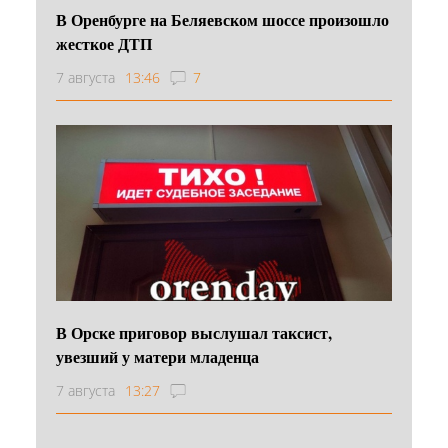
В Оренбурге на Беляевском шоссе произошло
жесткое ДТП
7 августа
13:46
7
В Орске приговор выслушал таксист,
увезший у матери младенца
7 августа
13:27