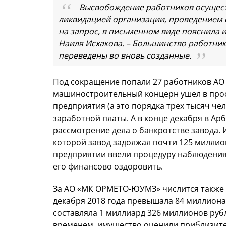
Высвобождение работников осуществ
ликвидацией организации, проведением 
на запрос, в письменном виде пояснила и
Наиля Исхакова. – Большинство работни
переведены во вновь созданные.
Под сокращение попали 27 работников А
машиностроительный концерн ушел в прос
предприятия (а это порядка трех тысяч че
заработной платы. А в конце декабря в А
рассмотрение дела о банкротстве завода.
которой завод задолжал почти 125 миллион
предприятии ввели процедуру наблюдени
его финансово оздоровить.
За АО «МК ОРМЕТО-ЮУМЗ» числится также з
декабря 2018 года превышала 84 миллиона
составляла 1 миллиард 326 миллионов рубл
временем, имущество оценили приблизите