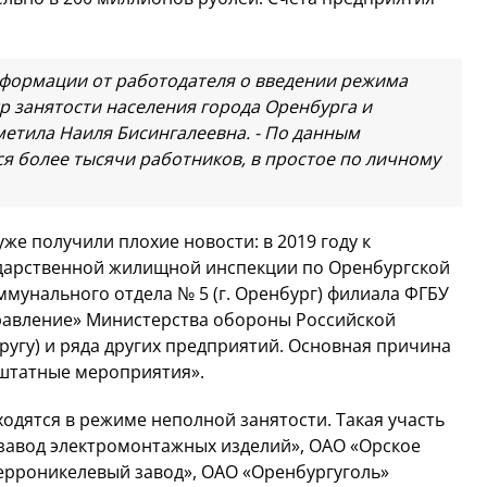
формации от работодателя о введении режима
р занятости населения города Оренбурга и
метила Наиля Бисингалеевна. - По данным
ся более тысячи работников, в простое по личному
же получили плохие новости: в 2019 году к
дарственной жилищной инспекции по Оренбургской
ммунального отдела № 5 (г. Оренбург) филиала ФГБУ
авление» Министерства обороны Российской
угу) и ряда других предприятий. Основная причина
-штатные мероприятия».
одятся в режиме неполной занятости. Такая участь
й завод электромонтажных изделий», ОАО «Орское
ерроникелевый завод», ОАО «Оренбургуголь»