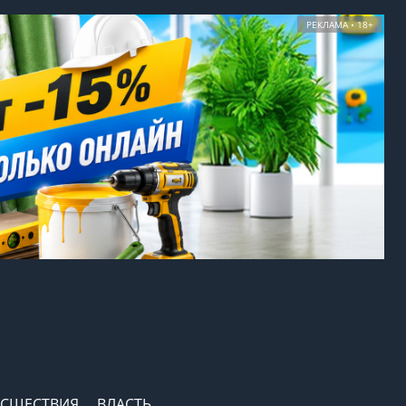
РЕКЛАМА • 18+
СШЕСТВИЯ
ВЛАСТЬ