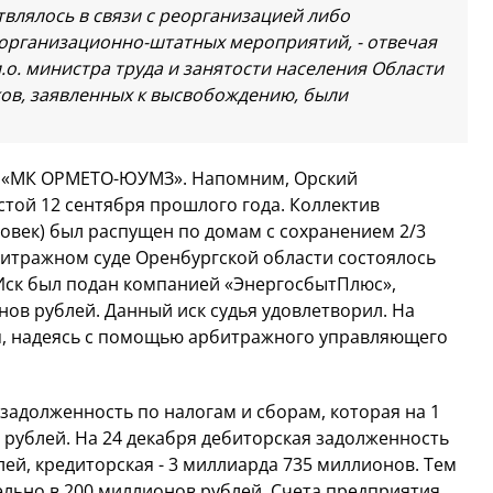
лялось в связи с реорганизацией либо
организационно-штатных мероприятий, - отвечая
.о. министра труда и занятости населения Области
ков, заявленных к высвобождению, были
О «МК ОРМЕТО-ЮУМЗ». Напомним, Орский
той 12 сентября прошлого года. Коллектив
ловек) был распущен по домам с сохранением 2/3
рбитражном суде Оренбургской области состоялось
 Иск был подан компанией «ЭнергосбытПлюс»,
ов рублей. Данный иск судья удовлетворил. На
я, надеясь с помощью арбитражного управляющего
адолженность по налогам и сборам, которая на 1
 рублей. На 24 декабря дебиторская задолженность
ей, кредиторская - 3 миллиарда 735 миллионов. Тем
льно в 200 миллионов рублей. Счета предприятия