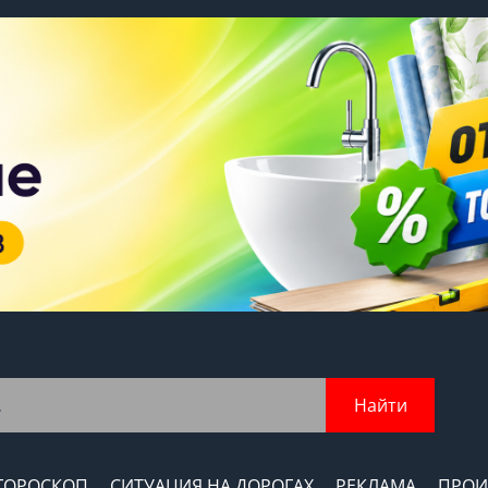
Найти
ГОРОСКОП
СИТУАЦИЯ НА ДОРОГАХ
РЕКЛАМА
ПРОИ