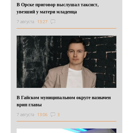
В Орске приговор выслушал таксист,
увезший у матери младенца
7 августа
13:27
В Гайском муниципальном округе назначен
врип главы
7 августа
13:06
3