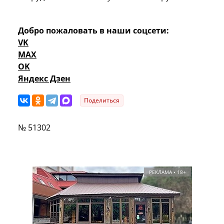
Добро пожаловать в наши соцсети:
VK
MAX
OK
Яндекс Дзен
Поделиться
№ 51302
РЕКЛАМА • 18+