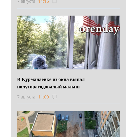
7 августа
11:15
В Курманаевке из окна выпал
полуторагодовалый малыш
7 августа
11:09