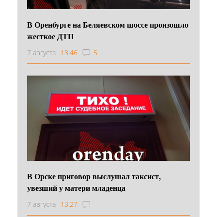
В Оренбурге на Беляевском шоссе произошло
жесткое ДТП
7 августа
13:46
5
В Орске приговор выслушал таксист,
увезший у матери младенца
7 августа
13:27