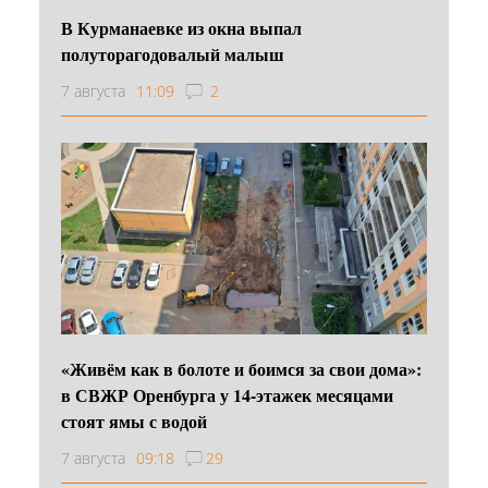
В Курманаевке из окна выпал
полуторагодовалый малыш
7 августа
11:09
2
«Живём как в болоте и боимся за свои дома»:
в СВЖР Оренбурга у 14-этажек месяцами
стоят ямы с водой
7 августа
09:18
29