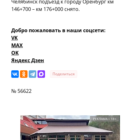
Челябинск подъезд к городу Оренбург км
146+700 – км 176+000 снято.
Добро пожаловать в наши соцсети:
VK
MAX
OK
Яндекс Дзен
Поделиться
№ 56622
РЕКЛАМА • 18+