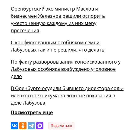
Оренбургский экс-министр Маслов и
бизнесмен Железнов решили оспорить
ужесточенную каждому из них меру
пресечения
С конфискованным особняком семьи
Лабузовых так и не решили, что делать
По факту разворовывания конфискованного у
Лабузовых особняка возбуждено уголовное
дело
В Оренбурге осудили бывшего директора соль-
илецкого техникума за ложные показания в
деле Лабузова
Посмотреть еще
Поделиться