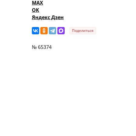
MAX
OK
Яндекс Дзен
Поделиться
№ 65374