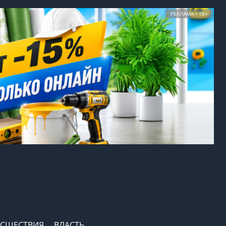
РЕКЛАМА • 18+
СШЕСТВИЯ
ВЛАСТЬ