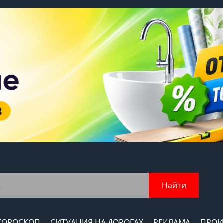
Найти
ГОРОСКОП
СИТУАЦИЯ НА ДОРОГАХ
РЕКЛАМА
ПРОИ