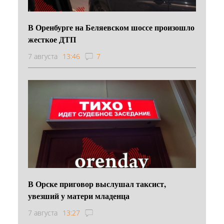
В Оренбурге на Беляевском шоссе произошло
жесткое ДТП
7 августа
13:46
7
В Орске приговор выслушал таксист,
увезший у матери младенца
7 августа
13:27