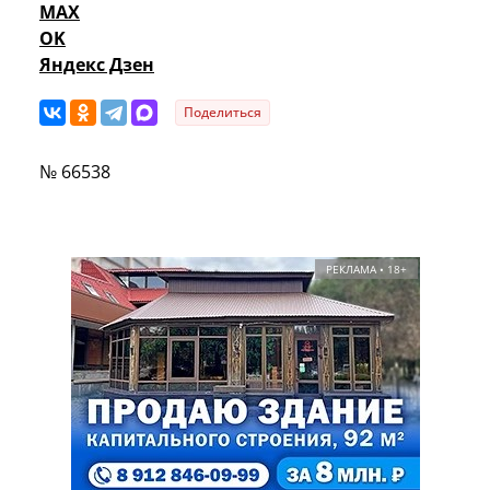
MAX
OK
Яндекс Дзен
Поделиться
№ 66538
РЕКЛАМА • 18+