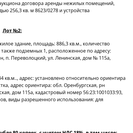
аукциона договора аренды нежилых помещений,
ю 256,3 кв. м 8623/0278 и устройства
Лот №2:
илое здание, площадь: 886,3 кв.м., количество
а также подземных 1, расположенное по адресу:
, п. Переволоцкий, ул. Ленинская, дом № 115а,
4 кв.м.., адрес: установлено относительно ориентира
тка, адрес ориентира: обл. Оренбургская, рн
кая, дом 115а, кадастровый номер 56:23:1001033:93,
тов, виды разрешенного использования: для
убля 80 копеек, с учетом НДС 18%, в том числе: