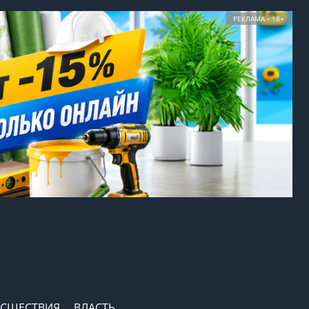
РЕКЛАМА • 18+
СШЕСТВИЯ
ВЛАСТЬ