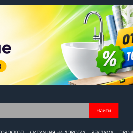
Найти
ГОРОСКОП
СИТУАЦИЯ НА ДОРОГАХ
РЕКЛАМА
ПРОИ