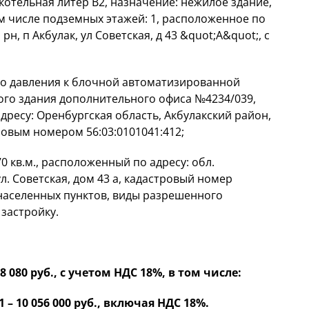
котельная литер В2, назначение: нежилое здание,
том числе подземных этажей: 1, расположенное по
рн, п Акбулак, ул Советская, д 43 &quot;А&quot;, с
го давления к блочной автоматизированной
ого здания дополнительного офиса №4234/039,
ресу: Оренбургская область, Акбулакский район,
стровым номером 56:03:0101041:412;
0 кв.м., расположенный по адресу: обл.
ул. Советская, дом 43 а, кадастровый номер
и населенных пунктов, виды разрешенного
застройку.
 080 руб., с учетом НДС 18%, в том числе:
– 10 056 000 руб., включая НДС 18%.