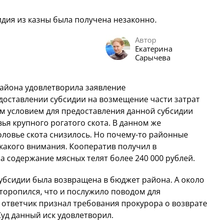
идия из казны была получена незаконно.
Автор
Екатерина
Сарычева
района удовлетворила заявление
доставлении субсидии на возмещение части затрат
м условием для предоставления данной субсидии
ья крупного рогатого скота. В данном же
оловье скота снизилось. Но почему-то районные
какого внимания. Кооператив получил в
а содержание мясных телят более 240 000 рублей.
убсидии была возвращена в бюджет района. А около
 торопился, что и послужило поводом для
е ответчик признал требования прокурора о возврате
уд данный иск удовлетворил.