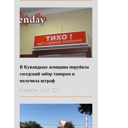
В Кувандыке женщина порубила
соседский забор топором и
получила штраф
9 августа
13:37
1