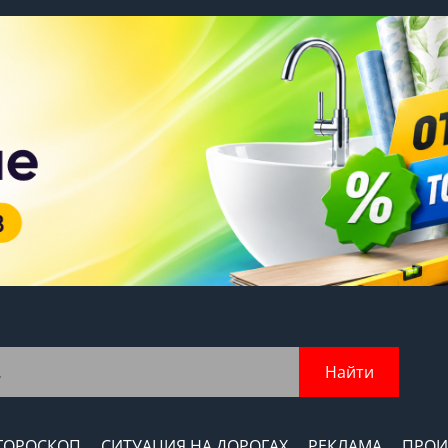
Найти
ГОРОСКОП
СИТУАЦИЯ НА ДОРОГАХ
РЕКЛАМА
ПРОИ