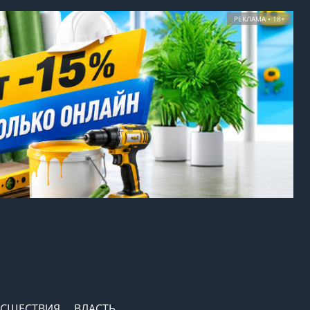
РЕКЛАМА • 18+
СШЕСТВИЯ
ВЛАСТЬ