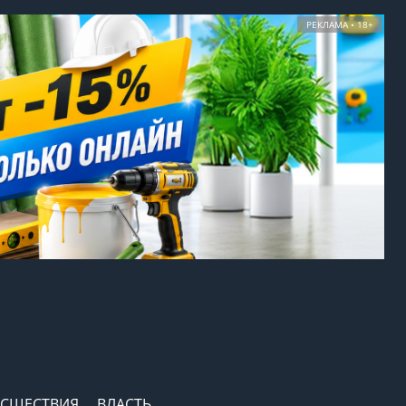
РЕКЛАМА • 18+
СШЕСТВИЯ
ВЛАСТЬ