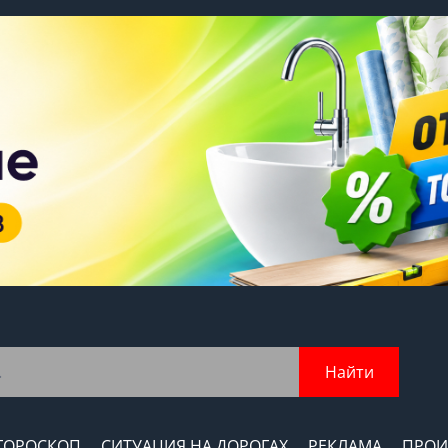
Найти
ГОРОСКОП
СИТУАЦИЯ НА ДОРОГАХ
РЕКЛАМА
ПРОИ