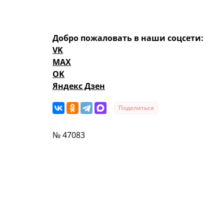
Добро пожаловать в наши соцсети:
VK
MAX
OK
Яндекс Дзен
Поделиться
№ 47083