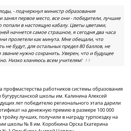
лоды, - подчеркнул министр образования
и занял первое место, все они - победители, лучшие
о попали в настоящую кабалу. Цветы цветами,
ней начнется самое страшное, я сегодня два часа
они пролетели как минута. Мне обещали, что
ь не будут, для остальных предел 80 баллов, не
о звание нужно сохранить. Уверен, что и будущее
но. Низко кланяюсь всем учителям!
са профмастерства работников системы образования
и бугурусланской школы им. Калинина Алексей
ыдущих лет победителю регионального этапа дарили
ертификат на денежную премию в размере 100 000
в тройку лучших, получили в награду турпоездку на
афии школы № 8 им. Коробкина Орска Екатерина