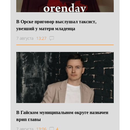
В Орске приговор выслушал таксист,
увезший у матери младенца
7 августа
13:27
В Гайском муниципальном округе назначен
врип главы
7 августа
13:06
4